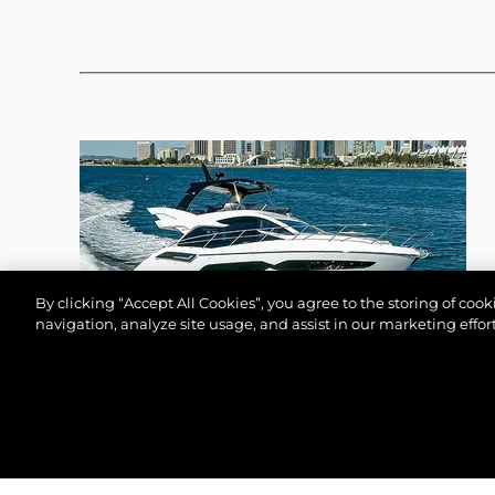
By clicking “Accept All Cookies”, you agree to the storing of coo
navigation, analyze site usage, and assist in our marketing effort
MANHATTAN 55
©2026 Sunseeker London Group.Всички права зап