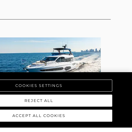
COOKIES SETTINGS
REJECT ALL
MANHATTAN 68
ACCEPT ALL COOKIES