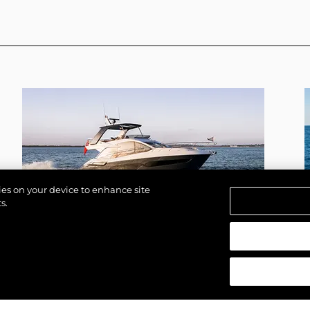
kies on your device to enhance site
s.
MANHATTAN 56
азени.