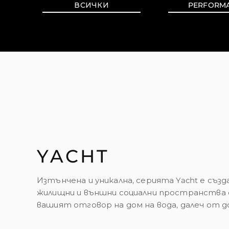
ВСИЧКИ
PERFORM
YACHT
Изтънчена и уникална, серията Yacht е съз
жилищни и външни социални пространства с
вашият отговор на дом на вода, далеч от до