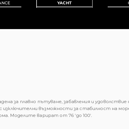
ANCE
YACHT
дадена за плавно пътуване, забавления и удоволст
 изключителни възможности за стабилност на море 
ма. Моделите варират от 76 'до 100'.