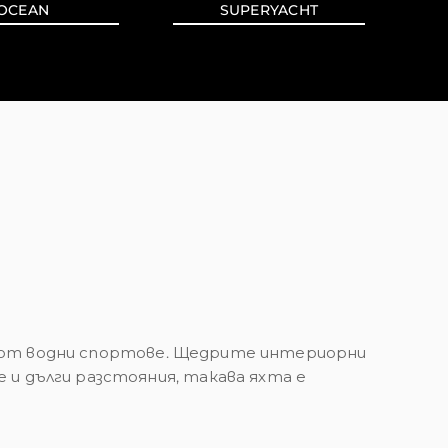
OCEAN
SUPERYACHT
вие от водни спортове. Щедрите интериорни
и дълги разстояния, такава яхта е