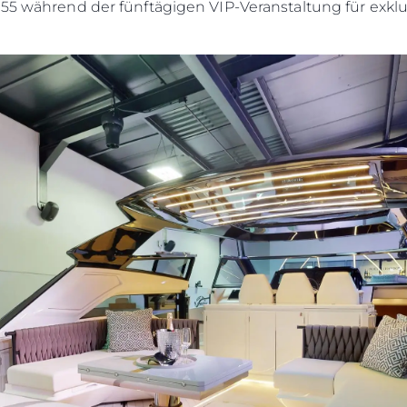
 55 während der fünftägigen VIP-Veranstaltung für exkl
MODERNEN SKLAVEREI
Neuigkei
ALLGEMEINE
Veransta
GESCHÄFTSBEDINGUNGEN
Innovati
COOKIE POLITIK
Die Firm
RECRUITING
Das Tea
Lifestyle
Geschich
Bewerten