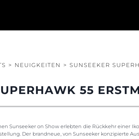
TS
>
NEUIGKEITEN
>
SUNSEEKER SUPERH
UPERHAWK 55 ERSTM
Rechtliches
Die Fi
chen Sunseeker on Show erlebten die Rückkehr einer I
DATENSCHUTZRICHTLINIE
Brokera
tellung. Der brandneue, von Sunseeker konzipierte Au
ERKLÄRUNG ZUR
Bootscha