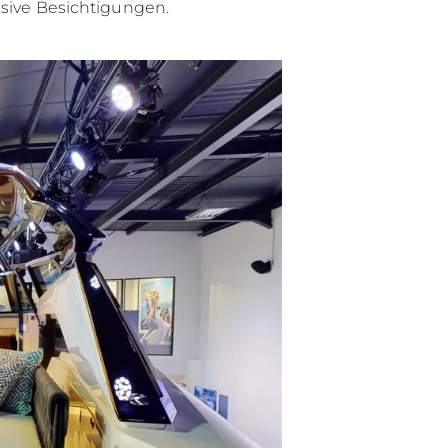
usive Besichtigungen.
ten
ltungen
on
a
m
te
 Sie Ihr Boot