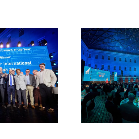
ALLGEMEINE
Veransta
GESCHÄFTSBEDINGUNGEN
Innovati
COOKIE POLITIK
Die Firm
RECRUITING
Das Tea
Lifestyle
Geschich
Bewerten