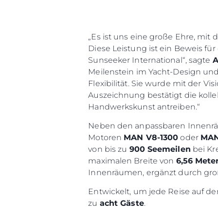
„Es ist uns eine große Ehre, mit
Diese Leistung ist ein Beweis fü
Sunseeker International“, sagte
A
Meilenstein im Yacht-Design un
Flexibilität. Sie wurde mit der V
Auszeichnung bestätigt die koll
Handwerkskunst antreiben.“
Neben den anpassbaren Innenrä
Motoren
MAN V8-1300
oder
MAN
von bis zu
900 Seemeilen
bei Kr
maximalen Breite von
6,56 Mete
Innenräumen, ergänzt durch gr
Entwickelt, um jede Reise auf de
zu
acht Gäste
.