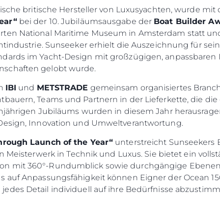
onische britische Hersteller von Luxusyachten, wurde m
ear“
bei der 10. Jubiläumsausgabe der
Boat Builder A
rten National Maritime Museum in Amsterdam statt und
htindustrie. Sunseeker erhielt die Auszeichnung für sei
ndards im Yacht-Design mit großzügigen, anpassbare
nschaften gelobt wurde.
on
IBI
und
METSTRADE
gemeinsam organisiertes Branch
bauern, Teams und Partnern in der Lieferkette, die die
hnjährigen Jubiläums wurden in diesem Jahr herausrage
 Design, Innovation und Umweltverantwortung.
hrough Launch of the Year“
unterstreicht Sunseekers
in Meisterwerk in Technik und Luxus. Sie bietet ein vol
on mit 360°-Rundumblick sowie durchgängige Ebenen f
Rechtliches
Die Fi
s auf Anpassungsfähigkeit können Eigner der Ocean 156 
edes Detail individuell auf ihre Bedürfnisse abzustimm
DATENSCHUTZRICHTLINIE
Brokera
ERKLÄRUNG ZUR
Bootscha
MODERNEN SKLAVEREI
Neuigkei