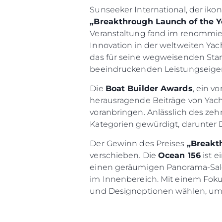
Sunseeker International, der ik
„Breakthrough Launch of the Y
Veranstaltung fand im renommie
Innovation in der weltweiten Yac
das für seine wegweisenden Sta
beeindruckenden Leistungseige
Die
Boat Builder Awards
, ein v
herausragende Beiträge von Yacht
voranbringen. Anlässlich des ze
Kategorien gewürdigt, darunter
Der Gewinn des Preises
„Breakt
verschieben. Die
Ocean 156
ist e
einen geräumigen Panorama-Sal
Information
im Innenbereich. Mit einem Foku
und Designoptionen wählen, um j
Standort Karte
Kontakt
Cookies