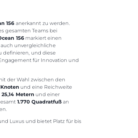
n 156
anerkannt zu werden.
eres gesamten Teams bei
Ocean 156
markiert einen
auch unvergleichliche
u definieren, und diese
r Engagement für Innovation und
it der Wahl zwischen den
 Knoten
und eine Reichweite
n
25,14 Metern
und einer
sgesamt
1.770 Quadratfuß
an
en.
nd Luxus und bietet Platz für bis