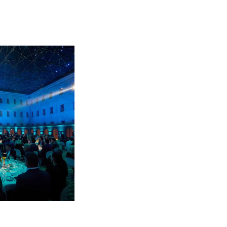
ltungen
on
a
m
te
 Sie Ihr Boot