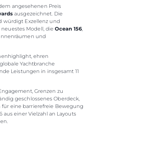
it dem angesehenen Preis
wards
ausgezeichnet. Die
 würdigt Exzellenz und
n neuestes Modell, die
Ocean 156
,
n Innenräumen und
enhighlight, ehren
 globale Yachtbranche
nde Leistungen in insgesamt 11
 Engagement, Grenzen zu
lständig geschlossenes Oberdeck,
ür eine barrierefreie Bewegung
rma
aus einer Vielzahl an Layouts
en.
ge
rter
ten