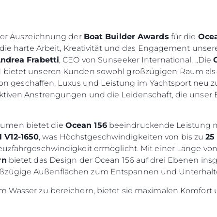
 der Auszeichnung der
Boat Builder Awards
für die
Ocea
r die harte Arbeit, Kreativität und das Engagement uns
ndrea Frabetti
, CEO von Sunseeker International. „Die
d bietet unseren Kunden sowohl großzügigen Raum als 
ision geschaffen, Luxus und Leistung im Yachtsport neu z
ektiven Anstrengungen und die Leidenschaft, die unse
umen bietet die
Ocean 156
beeindruckende Leistung m
 V12-1650
, was Höchstgeschwindigkeiten von bis zu
25
euzfahrgeschwindigkeit ermöglicht. Mit einer Länge vo
rn
bietet das Design der Ocean 156 auf drei Ebenen in
oßzügige Außenflächen zum Entspannen und Unterhalt
m Wasser zu bereichern, bietet sie maximalen Komfort u