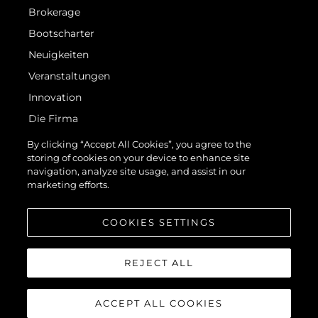
Brokerage
Bootscharter
Neuigkeiten
Veranstaltungen
Innovation
Die Firma
Das Team
By clicking “Accept All Cookies”, you agree to the
storing of cookies on your device to enhance site
Lifestyle
navigation, analyze site usage, and assist in our
Geschichte
marketing efforts.
Bewerten Sie Ihr Boot
COOKIES SETTINGS
REJECT ALL
ACCEPT ALL COOKIES
© 2026 Sunseeker London Group.Alle Rechte vorbehalten.