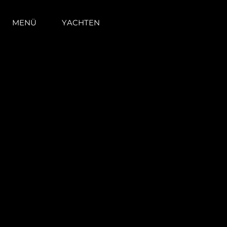
MENÜ
YACHTEN