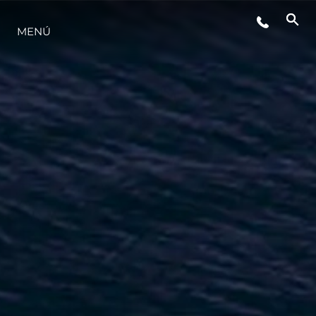
MENÚ
ESTILO DE VIDA
INNOVACIÓN
¿QUIÉNES SOMOS?
EL EQUIPO
HISTORIA
VALORE SU EMBARCACIÓN