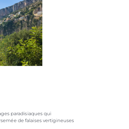
s
nts
tion
té
uipe
 Vie
ritage
Votre Bateau
lages paradisiaques qui
rsemée de falaises vertigineuses