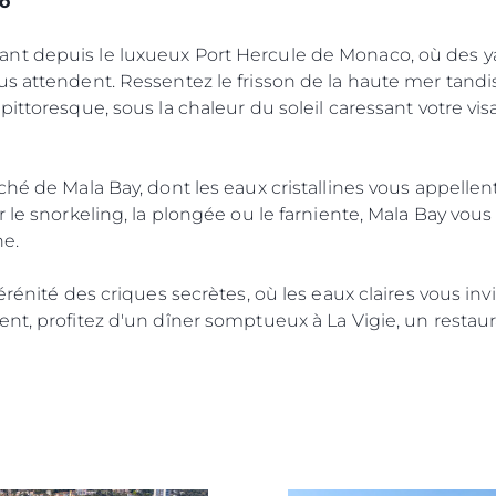
co
nt depuis le luxueux Port Hercule de Monaco, où des ya
s attendent. Ressentez le frisson de la haute mer tandis
pittoresque, sous la chaleur du soleil caressant votre vi
ché de Mala Bay, dont les eaux cristallines vous appelle
r le snorkeling, la plongée ou le farniente, Mala Bay vou
ne.
érénité des criques secrètes, où les eaux claires vous invi
nt, profitez d'un dîner somptueux à La Vigie, un restaur
Droits Juridiques
La Soci
POLITIQUE DE
Le Court
CONFIDENTIALITÉ
Charter 
LA CHARTE SUR