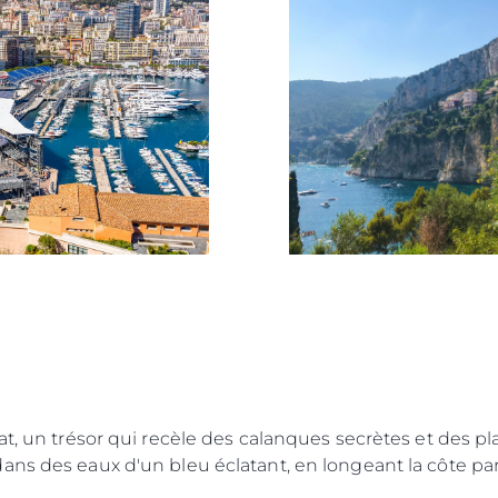
kies
Nouvelle
L'ESCLAVAGE MODERNE
Événeme
TERMES ET CONDITIONS
L'innova
POLITIQUE DE COOKIES
La Socié
RECRUTEMENT
Notre Éq
Style De
Notre Hé
Estimez 
at, un trésor qui recèle des calanques secrètes et des p
ans des eaux d'un bleu éclatant, en longeant la côte pa