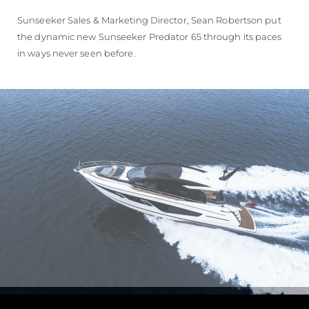
Sunseeker Sales & Marketing Director, Sean Robertson put
the dynamic new Sunseeker Predator 65 through its paces
in ways never seen before.