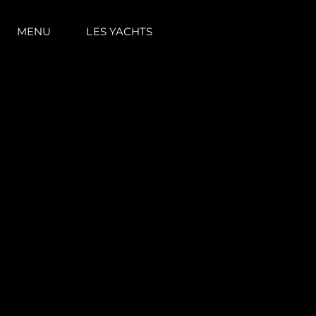
MENU
LES YACHTS