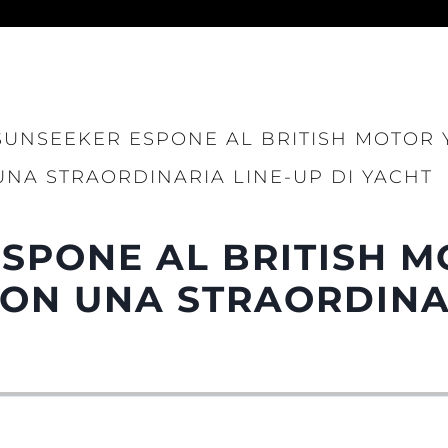
SUNSEEKER ESPONE AL BRITISH MOTOR
UNA STRAORDINARIA LINE-UP DI YACHT
Aspetti Legali
L'azien
POLICY SULLA PRIVACY
Brokera
SPONE AL BRITISH 
MODERN SLAVERY
Charter
STATEMENT
ON UNA STRAORDINA
News
TERMINI E CONDIZIONI
Eventi
COOKIE POLICY
Innovazi
RECLUTAMENTO
L'aziend
Il Team
Lifestyle