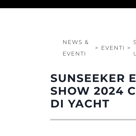
NEWS &
>
EVENTI
>
EVENTI
Informazioni
Mappa Del Sito
SUNSEEKER E
Contatti
SHOW 2024 C
Cookies
DI YACHT