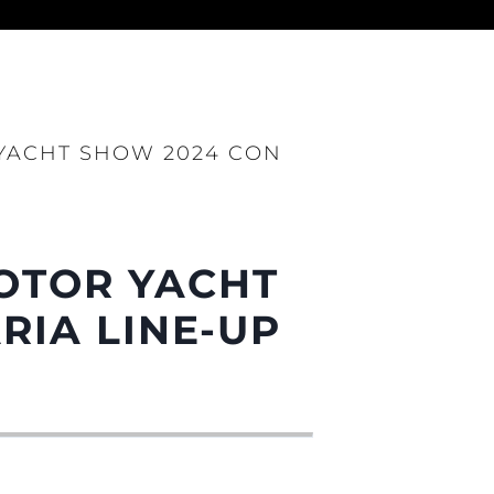
 YACHT SHOW 2024 CON
da
ge
MOTOR YACHT
RIA LINE-UP
one
a