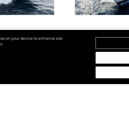
kies on your device to enhance site
s.
ti.