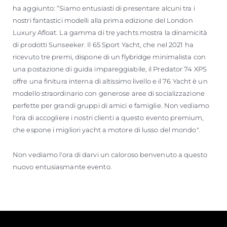
ha aggiunto: “Siamo entusiasti di presentare alcuni tra i
nostri fantastici modelli alla prima edizione del London
Luxury Afloat. La gamma di tre yachts mostra la dinamicità
di prodotti Sunseeker. Il 65 Sport Yacht, che nel 2021 ha
ricevuto tre premi, dispone di un flybridge minimalista con
una postazione di guida impareggiabile, il Predator 74 XPS
offre una finitura interna di altissimo livello e il 76 Yacht è un
modello straordinario con generose aree di socializzazione
perfette per grandi gruppi di amici e famiglie. Non vediamo
l'ora di accogliere i nostri clienti a questo evento premium,
che espone i migliori yacht a motore di lusso del mondo".
Non vediamo l'ora di darvi un caloroso benvenuto a questo
nuovo entusiasmante evento.