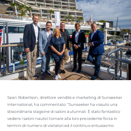
Sean Robertson, direttore vendite e marketing di Sunseeker
International, ha commentato: “Sunseeker ha vissuto una
straoirdinaria stagione di saloni autunnali. È stato fantastico
vedere i saloni nautici tornare alla loro precedente forza in
termini di numero di visitatori ed il continuo entusiasmo