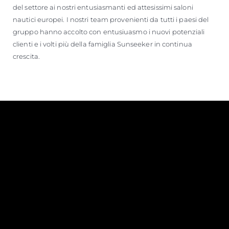
del settore ai nostri entusiasmanti ed attesissimi saloni
nautici europei. I nostri team provenienti da tutti i paesi del
gruppo hanno accolto con entusiuasmo i nuovi potenziali
clienti e i volti più della famiglia Sunseeker in continua
crescita.