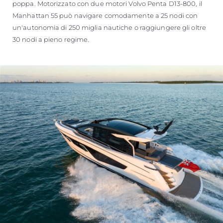
poppa. Motorizzato con due motori Volvo Penta D13-800, il
Manhattan 55 può navigare comodamente a 25 nodi con
un'autonomia di 250 miglia nautiche o raggiungere gli oltre
30 nodi a pieno regime.