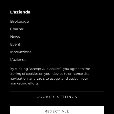
L'azienda
Brokerage
Charter
News
Eventi
Innovazione
L'azienda
Il Team
By clicking “Accept All Cookies”, you agree to the
storing of cookies on your device to enhance site
Lifestyle
navigation, analyze site usage, and assist in our
Heritage
marketing efforts.
Valuta La Tua Imbarcazione
COOKIES SETTINGS
REJECT ALL