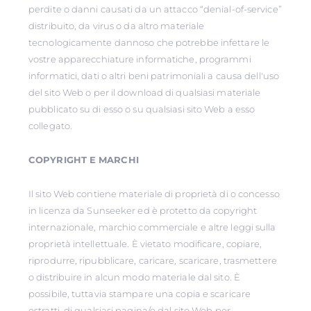
perdite o danni causati da un attacco “denial-of-service”
distribuito, da virus o da altro materiale
tecnologicamente dannoso che potrebbe infettare le
vostre apparecchiature informatiche, programmi
informatici, dati o altri beni patrimoniali a causa dell'uso
del sito Web o per il download di qualsiasi materiale
pubblicato su di esso o su qualsiasi sito Web a esso
collegato.
COPYRIGHT E MARCHI
Il sito Web contiene materiale di proprietà di o concesso
in licenza da Sunseeker ed è protetto da copyright
internazionale, marchio commerciale e altre leggi sulla
proprietà intellettuale. È vietato modificare, copiare,
riprodurre, ripubblicare, caricare, scaricare, trasmettere
o distribuire in alcun modo materiale dal sito. È
possibile, tuttavia stampare una copia e scaricare
estratti, di qualsiasi pagina/e dal sito Web per