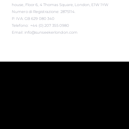
house, Floor 6, 4 Thomas Square, London, E1W 1YW
Numero di Registrazione: 2875114.
P. IVA: GB 629 080 340
Telefono: +44 (0) 207 355 0980
Email: info@sunseekerlondon.com