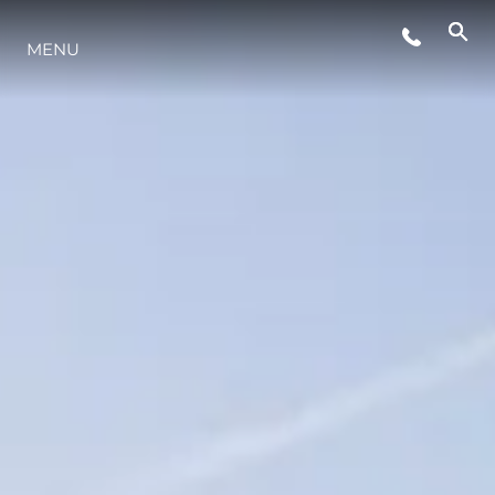
MENU
STYL ŻYCIA
INNOWACJA
PRZEDSIĘBIORSTWO
ZESPÓŁ
TRADYCJA
WYCEŃ SWOJĄ ŁÓDŹ