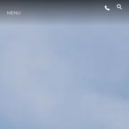
MENU
STYL ŻYCIA
INNOWACJA
PRZEDSIĘBIORSTWO
ZESPÓŁ
TRADYCJA
WYCEŃ SWOJĄ ŁÓDŹ