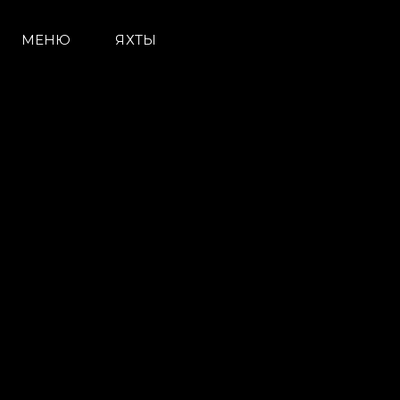
МЕНЮ
ЯХТЫ