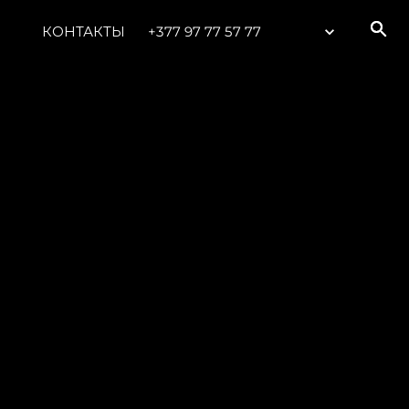
КОНТАКТЫ
+377 97 77 57 77