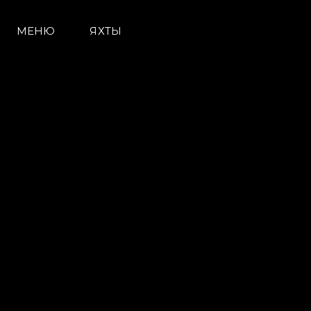
МЕНЮ
ЯХТЫ