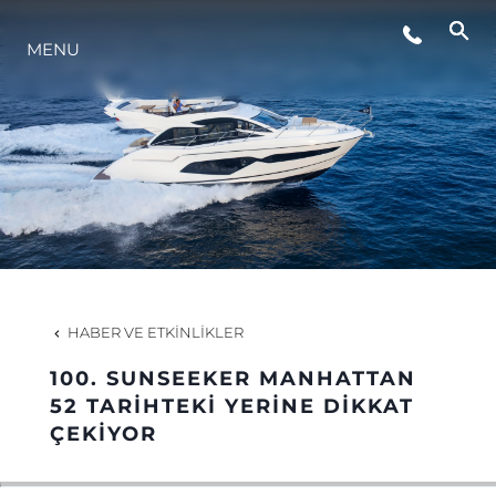
MENU
YAŞAM ŞEKLİ
YENILIK
ŞİRKET
EKIP
HABER VE ETKINLIKLER
MİRAS
100. SUNSEEKER MANHATTAN
52 TARİHTEKİ YERİNE DİKKAT
ÇEKİYOR
TEKNENIZIN PIYASA DEĞERINI