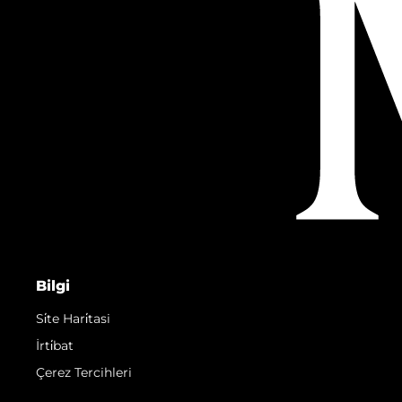
Bilgi
Si̇te Hari̇tasi
İrti̇bat
Çerez Tercihleri