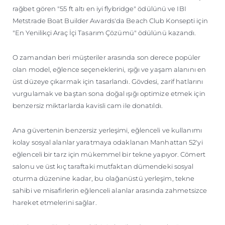
rağbet gören "55 ft altı en iyi flybridge" ödülünü ve IBI
Metstrade Boat Builder Awards'da Beach Club Konsepti için
"En Yenilikçi Araç İçi Tasarım Çözümü" ödülünü kazandı.
O zamandan beri müşteriler arasında son derece popüler
olan model, eğlence seçeneklerini, ışığı ve yaşam alanını en
üst düzeye çıkarmak için tasarlandı. Gövdesi, zarif hatlarını
vurgulamak ve baştan sona doğal ışığı optimize etmek için
benzersiz miktarlarda kavisli cam ile donatıldı.
Ana güvertenin benzersiz yerleşimi, eğlenceli ve kullanımı
kolay sosyal alanlar yaratmaya odaklanan Manhattan 52'yi
eğlenceli bir tarz için mükemmel bir tekne yapıyor. Cömert
salonu ve üst kıç taraftaki mutfaktan dümendeki sosyal
oturma düzenine kadar, bu olağanüstü yerleşim, tekne
sahibi ve misafirlerin eğlenceli alanlar arasında zahmetsizce
hareket etmelerini sağlar.