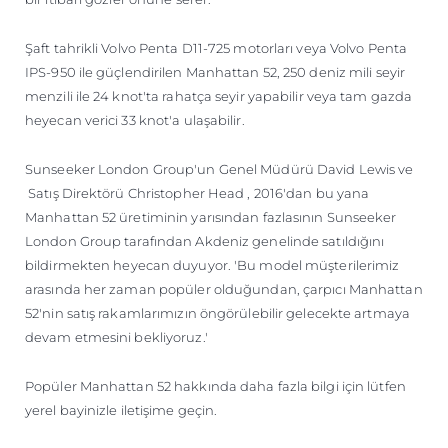
Şaft tahrikli Volvo Penta D11-725 motorları veya Volvo Penta
IPS-950 ile güçlendirilen Manhattan 52, 250 deniz mili seyir
menzili ile 24 knot'ta rahatça seyir yapabilir veya tam gazda
heyecan verici 33 knot'a ulaşabilir.
Sunseeker London Group'un Genel Müdürü David Lewis ve
Satış Direktörü Christopher Head , 2016'dan bu yana
Manhattan 52 üretiminin yarısından fazlasının Sunseeker
London Group tarafından Akdeniz genelinde satıldığını
bildirmekten heyecan duyuyor. 'Bu model müşterilerimiz
arasında her zaman popüler olduğundan, çarpıcı Manhattan
52'nin satış rakamlarımızın öngörülebilir gelecekte artmaya
devam etmesini bekliyoruz.'
Popüler Manhattan 52 hakkında daha fazla bilgi için lütfen
yerel bayinizle iletişime geçin.