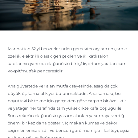
Manhattan 52'yi benzerlerinden gerçekten ayıran en çarpıcı
özellik, elektrikli olarak geri çekilen ve iki katlı salon
kapılarının yanı sıra olağanüstü bir iç/dış ortam yaratan cam
kokpit/mutfak penceresidir.
Ana güvertede yer alan mutfak sayesinde, aşağıda çok
büyük üç kamaralık yer bulunmaktadır. Ana kamara, bu
boyuttaki bir tekne için gerçekten göze çarpan bir özelliktir
ve yatağın her tarafında tam yükseklikte kafa boşluğu ile
Sunseeker'ın olağanüstü yaşam alanları yaratmaya verdiği
önemi bir kez daha gösterir. İç mekan kumaş ve dekor
seçimleri emsalsizdir ve benzeri görülmemiş bir kaliteyi, eşsiz
bir itibarı gözler önüne serer.