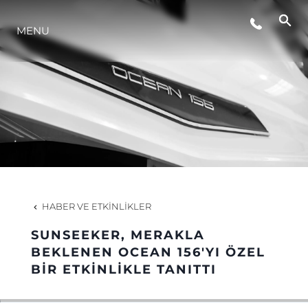
MENU
YAŞAM ŞEKLİ
YENILIK
ŞİRKET
EKIP
HABER VE ETKINLIKLER
MİRAS
SUNSEEKER, MERAKLA
BEKLENEN OCEAN 156'YI ÖZEL
BIR ETKINLIKLE TANITTI
TEKNENIZIN PIYASA DEĞERINI