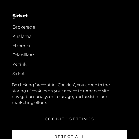
Şi̇rket
Brokerage
Kiralama
Haberler
Etkinlikler
Yenilik
Şi̇rket
Ekip
By clicking “Accept All Cookies”, you agree to the
storing of cookies on your device to enhance site
Yaşam Şekli̇
navigation, analyze site usage, and assist in our
Mi̇ras
marketing efforts.
Teknenizin Piyasa Değerini Öğrenin
COOKIES SETTINGS
REJECT ALL