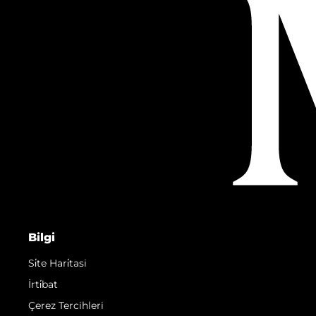
Bilgi
Si̇te Hari̇tasi
İrti̇bat
Çerez Tercihleri