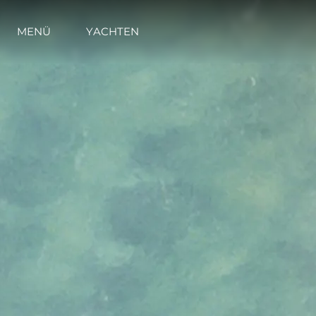
MENÜ
YACHTEN